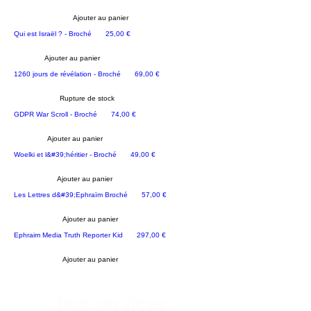
Ajouter au panier
NOUS RECOMMANDONS
Prix
Qui est Israël ? - Broché
25,00 €
Ajouter au panier
ÉPIPHANIE
Prix
1260 jours de révélation - Broché
69,00 €
Rupture de stock
Prix
GDPR War Scroll - Broché
74,00 €
Ajouter au panier
Prix
Woelki et l&#39;héritier - Broché
49,00 €
Ajouter au panier
Prix
Les Lettres d&#39;Ephraïm Broché
57,00 €
Ajouter au panier
Licence REPORTER
Prix
Ephraim Media Truth Reporter Kid
297,00 €
Ajouter au panier
Des services