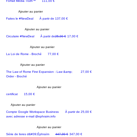
uniquement sur Zion5777
Prix
Forfait Media Truth™
111,00 €
Ajouter au panier
Registration als ERBE
Prix promotionnel
Faites le #NewDeal
À partir de
137,00 €
Ajouter au panier
MATÉRIEL PROMOTIONNEL
Prix original
Prix promotionnel
Circulaire #NewDeal
À partir de
25,00 €
17,00 €
Ajouter au panier
BEST-SELLER
Prix
La Loi de Rome - Broché
77,00 €
Ajouter au panier
LOI
Prix
The Law of Rome First Expansion - Law &amp;
27,00 €
Order - Broché
Ajouter au panier
! NUR FÜR REGISTRIERTE ERBEN !
Prix
certificat
15,00 €
Ajouter au panier
EPHI Actif
Prix promotionnel
Compte Google Workspace Business
À partir de
25,00 €
avec adresse e-mail @ephraim.info
Ajouter au panier
NOUVEAU
Prix original
Prix promotionnel
Série de livres d&#39;Éphraïm
447,00 €
347,00 €