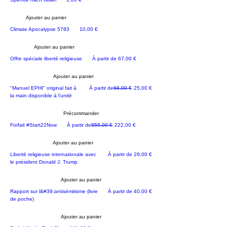
Ajouter au panier
Prix
Climate Apocalypse 5783
10,00 €
Ajouter au panier
NOUVEAU
Prix promotionnel
Offre spéciale liberté religieuse
À partir de
67,00 €
Ajouter au panier
NOUVEAU
Prix original
Prix promotionnel
"Manuel EPHI" original fait à
À partir de
66,00 €
25,00 €
la main disponible à l'unité
Précommander
SPÉCIAL #NewDeal limité
Prix original
Prix promotionnel
Forfait #Start22Now
À partir de
555,00 €
222,00 €
Ajouter au panier
LOI
Prix promotionnel
Liberté religieuse internationale avec
À partir de
29,00 €
le président Donald J. Trump
Ajouter au panier
BEST-SELLER
Prix promotionnel
Rapport sur l&#39;antisémitisme (livre
À partir de
40,00 €
de poche)
Ajouter au panier