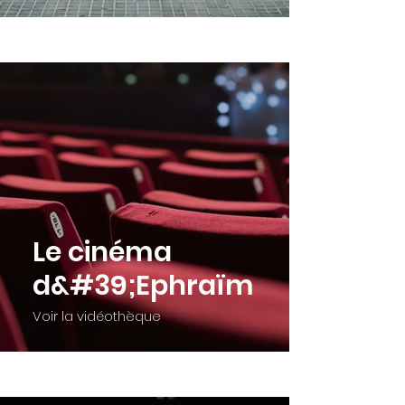
Le cinéma
d&#39;Ephraïm
Voir la vidéothèque