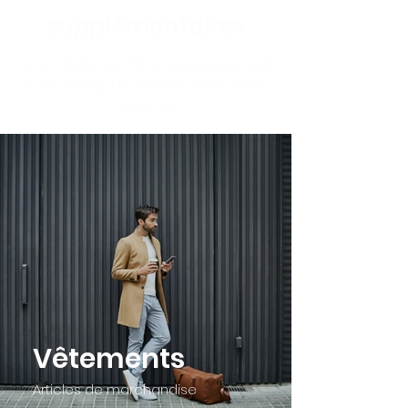
supplémentaires
Des t-shirts aux films en passant par
le coaching. Découvrez notre vaste
gamme.
Vêtements
Articles de marchandise