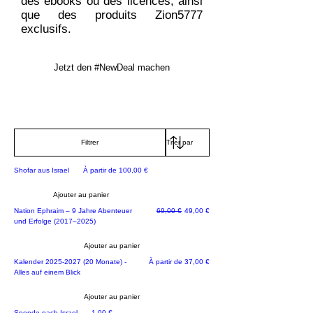
des ebooks ou des licences, ainsi
que des produits Zion5777
exclusifs.
Jetzt den #NewDeal machen
Filtrer
Prix promotionnel
Shofar aus Israel
À partir de
100,00 €
Ajouter au panier
Prix original
Prix promotionnel
Nation Ephraim – 9 Jahre Abenteuer
69,00 €
49,00 €
und Erfolge (2017–2025)
Ajouter au panier
JETZT NEU!
Prix promotionnel
Kalender 2025-2027 (20 Monate) -
À partir de
37,00 €
Alles auf einem Blick
Ajouter au panier
Rette Israel
Prix
Spende nach Israel
1,00 €