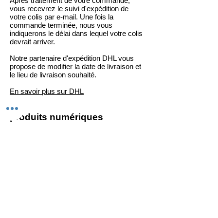
Après traitement de votre commande,
vous recevrez le suivi d'expédition de
votre colis par e-mail. Une fois la
commande terminée, nous vous
indiquerons le délai dans lequel votre colis
devrait arriver.
Notre partenaire d'expédition DHL vous
propose de modifier la date de livraison et
le lieu de livraison souhaité.
En savoir plus sur DHL
produits numériques
Nous vous enverrons les commandes de
produits numériques sur Zion5777.com par
e-mail après réception réussie du
paiement.
Politique de retour
d'Ephraim Media