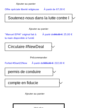
m
Ajouter au panier
?
NOUVEAU
Prix promotionnel
Offre spéciale liberté religieuse
À partir de
67,00 €
&
O
bj
Ajouter au panier
ec
NOUVEAU
Prix original
Prix promotionnel
"Manuel EPHI" original fait à
À partir de
66,00 €
25,00 €
tifs
la main disponible à l'unité
d'
Ep
hr
Précommander
aï
SPÉCIAL #NewDeal limité
Prix original
Prix promotionnel
Forfait #Start22Now
À partir de
555,00 €
222,00 €
m
-
An
no
nc
e
Ajouter au panier
pu
bli
Voir plus