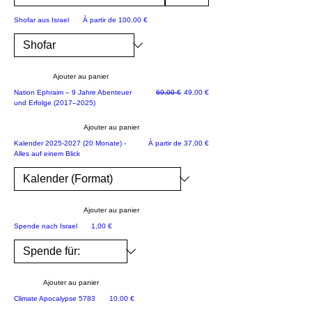
nt
Prix promotionnel
Shofar aus Israel
À partir de
100,00 €
le
s
pr
Ajouter au panier
és
Prix original
Prix promotionnel
Nation Ephraim – 9 Jahre Abenteuer
69,00 €
49,00 €
en
und Erfolge (2017–2025)
tat
Ajouter au panier
io
JETZT NEU!
Prix promotionnel
Kalender 2025-2027 (20 Monate) -
À partir de
37,00 €
ns
Alles auf einem Blick
:
-
Q
Ajouter au panier
ui
Rette Israel
Prix
Spende nach Israel
1,00 €
es
t
Ép
hr
Ajouter au panier
aï
Prix
Climate Apocalypse 5783
10,00 €