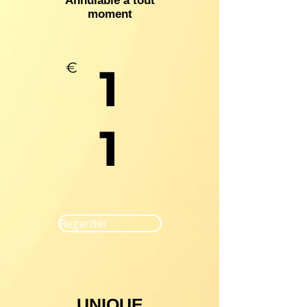
Annulable à tout
moment
€
1
1
Regarder
UNIQUE