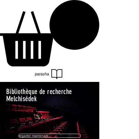
parasha
Bibliothèque de recherche
Melchisédek
« J'ai choisi la voie de la vérité, mais qui a cru à
notre prédication ?
"Car ce qu'on ne leur a jamais dit, ils le verront, et
ce qu'ils n'avaient jamais entendu, ils le
percevront."
Psaume 119, Esaïe 53, Esaïe 52
regarder maintenant ↓