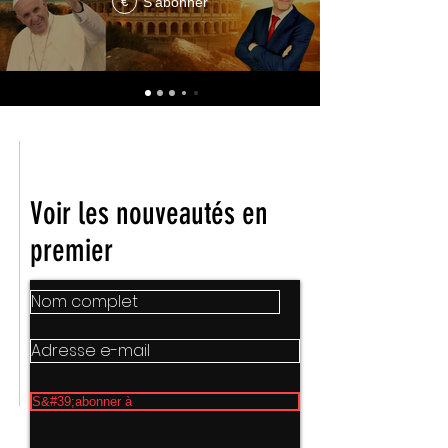
S'abonner
€
Nous vous informerons de toutes les
mises à jour et nouvelles versions
d'Ephraim Media Truth™
Voir les nouveautés en
premier
S&#39;abonner à