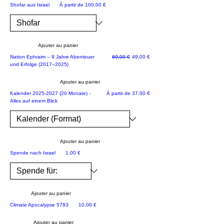
rs
Prix promotionnel
Shofar aus Israel
À partir de
100,00 €
air
e
de
Ajouter au panier
l'a
Prix original
Prix promotionnel
Nation Ephraim – 9 Jahre Abenteuer
69,00 €
49,00 €
d
und Erfolge (2017–2025)
mi
Ajouter au panier
ni
JETZT NEU!
Prix promotionnel
Kalender 2025-2027 (20 Monate) -
À partir de
37,00 €
str
Alles auf einem Blick
ati
on
D
Ajouter au panier
on
Rette Israel
Prix
Spende nach Israel
1,00 €
al
d
Tr
u
Ajouter au panier
m
Prix
Climate Apocalypse 5783
10,00 €
p
Ajouter au panier