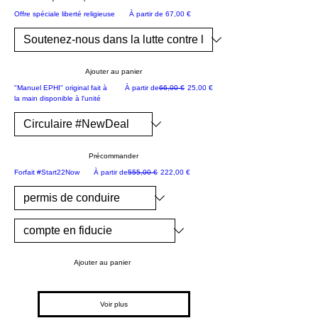
ter
NOUVEAU
Prix promotionnel
Offre spéciale liberté religieuse
À partir de
67,00 €
mi
né
Ajouter au panier
le
NOUVEAU
Prix original
Prix promotionnel
"Manuel EPHI" original fait à
À partir de
66,00 €
25,00 €
20
la main disponible à l'unité
ja
nv
ier
Précommander
20
SPÉCIAL #NewDeal limité
Prix original
Prix promotionnel
Forfait #Start22Now
À partir de
555,00 €
222,00 €
18
le
liv
re
pr
op
Ajouter au panier
hé
tiq
Voir plus
ue