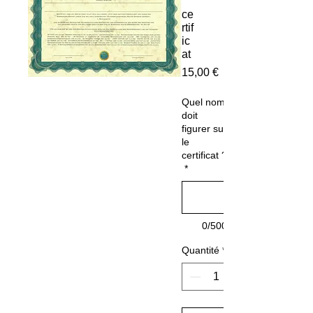
ce
rtif
ic
at
Prix
15,00 €
Quel nom
doit
figurer sur
le
certificat ?
*
0/500
Quantité
*