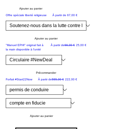
co
b
Ajouter au panier
et
NOUVEAU
Prix promotionnel
Offre spéciale liberté religieuse
À partir de
67,00 €
su
jet
de
Ajouter au panier
dr
NOUVEAU
Prix original
Prix promotionnel
"Manuel EPHI" original fait à
À partir de
66,00 €
25,00 €
oit
la main disponible à l'unité
int
er
na
Précommander
tio
SPÉCIAL #NewDeal limité
Prix original
Prix promotionnel
Forfait #Start22Now
À partir de
555,00 €
222,00 €
na
l
"N
ati
on
Ajouter au panier
Ep
hr