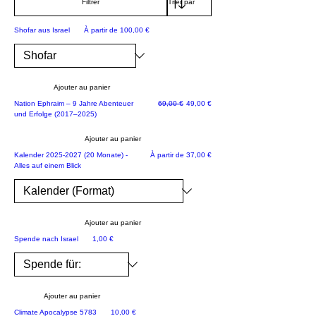
Filtrer
nc
e
Prix promotionnel
Shofar aus Israel
À partir de
100,00 €
à
la
co
Ajouter au panier
m
Prix original
Prix promotionnel
Nation Ephraim – 9 Jahre Abenteuer
69,00 €
49,00 €
m
und Erfolge (2017–2025)
un
Ajouter au panier
au
JETZT NEU!
Prix promotionnel
Kalender 2025-2027 (20 Monate) -
À partir de
37,00 €
té
Alles auf einem Blick
de
s
hé
Ajouter au panier
riti
Rette Israel
Prix
Spende nach Israel
1,00 €
er
s
de
Ajouter au panier
Ja
Prix
Climate Apocalypse 5783
10,00 €