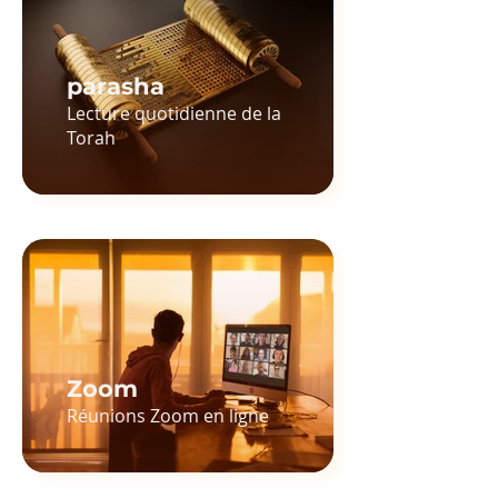
parasha
Lecture quotidienne de la
Torah
Zoom
Réunions Zoom en ligne