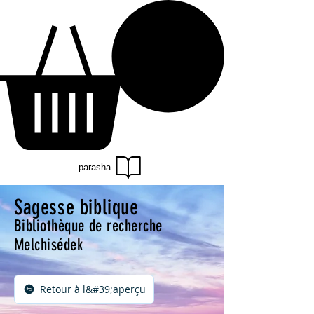
parasha
Sagesse biblique
Bibliothèque de recherche
Melchisédek
Retour à l&#39;aperçu