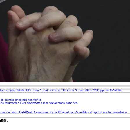
 l'apocalypse Merkel
Ulf contre Pape
Lecture de Shabbat Parasha
Sion 20
Rapports ZIONelite
es
bloc-notes
Mes abonnements
des forums
mes événements
mes réservations
mes données
.com
Fondation HolyWeed
DreamStream.info
UlfDiebel.com
Zion-Wiki.de
Rapport sur l'antisémitisme
456
.