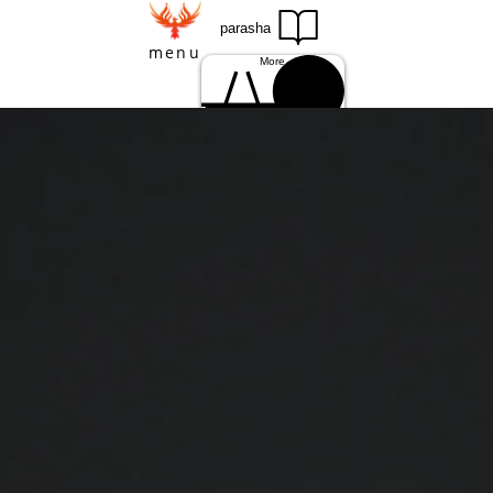
parasha
menu
More
Einloggen
Se connecter