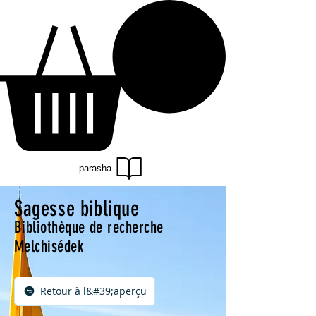
parasha
Sagesse biblique
Bibliothèque de recherche
Melchisédek
Retour à l&#39;aperçu