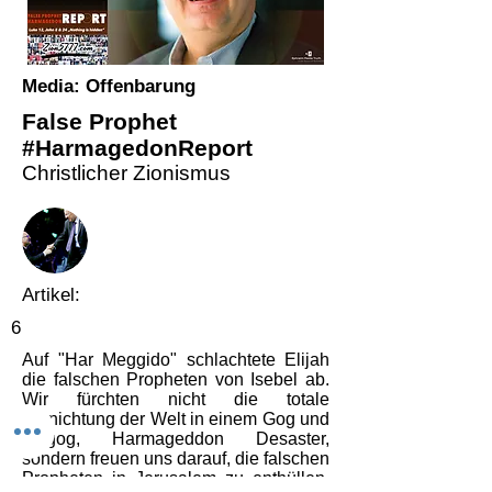
Media: Offenbarung
False Prophet
#HarmagedonReport
Christlicher Zionismus
Artikel:
6
Auf "Har Meggido" schlachtete Elijah
die falschen Propheten von Isebel ab.
Wir fürchten nicht die totale
Vernichtung der Welt in einem Gog und
Magog, Harmageddon Desaster,
sondern freuen uns darauf, die falschen
Propheten in Jerusalem zu enthüllen,